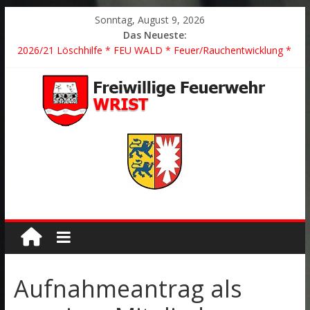
Sonntag, August 9, 2026
Das Neueste:
2026/21 Löschhilfe * FEU WALD * Feuer/Rauchentwicklung *
Föhrden-Barl *
2026/24 * TH G Y * PKW überschlagen *
2026/23 TH K Y * Person in festsitzendem Aufzug *
2026/22 TH Y * VU * 1 Person klemmt * Hingstheide
Der schönste Einsatz des Jahres 2026
Aufnahmeantrag als