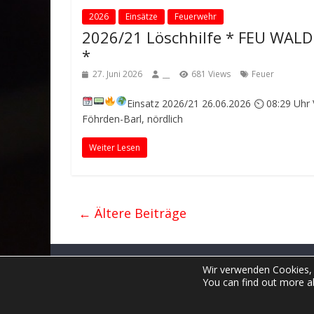
2026
Einsätze
Feuerwehr
2026/21 Löschhilfe * FEU WALD
*
27. Juni 2026
__
681 Views
Feuer
Einsatz 2026/21
26.06.2026 ⏲ 08:29 Uhr
Föhrden-Barl, nördlich
Weiter Lesen
← Ältere Beiträge
Copyright © 2026
Freiwillige Feuerwehr Wrist
.
Wir verwenden Cookies, 
You can find out more a