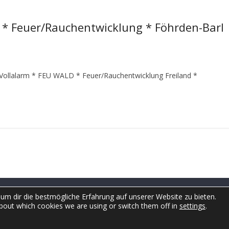
 * Feuer/Rauchentwicklung * Föhrden-Barl
Vollalarm
* FEU WALD * Feuer/Rauchentwicklung Freiland *
um dir die bestmögliche Erfahrung auf unserer Website zu bieten.
bout which cookies we are using or switch them off in
settings
.