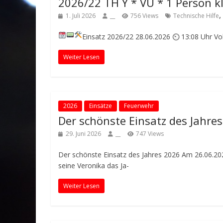
2026/22 TH Y * VU * 1 Person 
,
1. Juli 2026
__
756 Views
Technische Hilfe
Einsatz 2026/22
28.06.2026 ⏲ 13:08 Uhr
Vo
Weiter Lesen
2026
Einsätze
Feuerwehr
Der schönste Einsatz des Jahre
29. Juni 2026
__
747 Views
Der schönste Einsatz des Jahres 2026 Am 26.06.20
seine Veronika das Ja-
Weiter Lesen