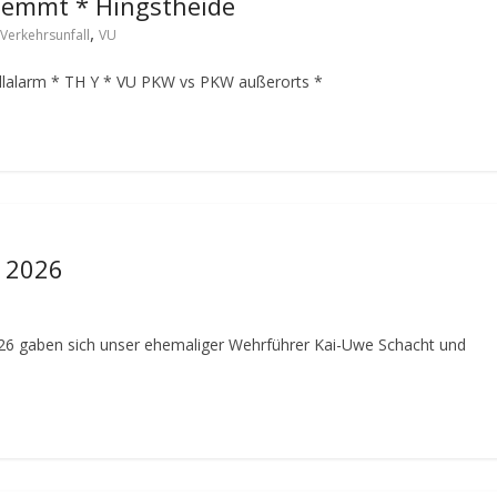
klemmt * Hingstheide
,
Verkehrsunfall
VU
llalarm
* TH Y * VU PKW vs PKW außerorts *
s 2026
26 gaben sich unser ehemaliger Wehrführer Kai-Uwe Schacht und