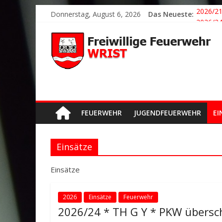
Donnerstag, August 6, 2026
Das Neueste:
2026/21
2026/24
2026/23
2026/22
Der sch
FEUERWEHR
JUGENDFEUERWEHR
EI
Einsätze
Einsätze
2026
Einsätze
Feuerwehr
2026/24 * TH G Y * PKW übersc