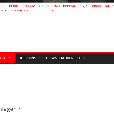
 Löschhilfe * FEU WALD * Feuer/Rauchentwicklung * Föhrden-Barl *
 * TH G Y * PKW überschlagen *
 TH K Y * Person in festsitzendem Aufzug *
 TH Y * VU * 1 Person klemmt * Hingstheide
önste Einsatz des Jahres 2026
NSÄTZE
ÜBER UNS
DOWNLOADBEREICH
hlagen *