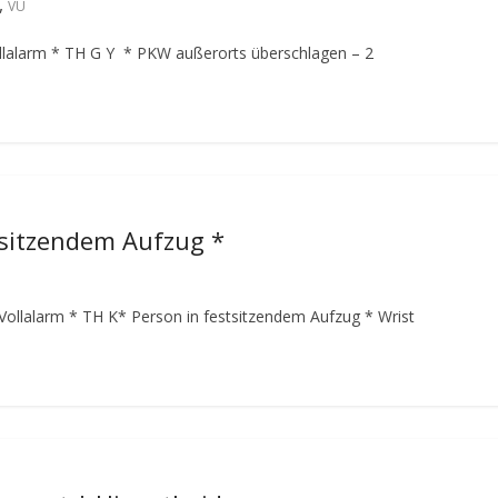
,
VU
llalarm
* TH G Y * PKW außerorts überschlagen – 2
tsitzendem Aufzug *
Vollalarm
* TH K* Person in festsitzendem Aufzug *
Wrist