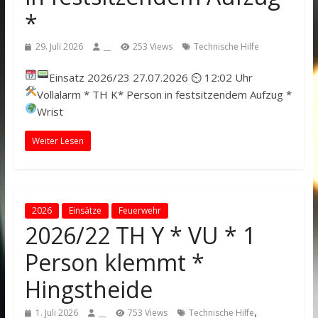
*
29. Juli 2026
__
253 Views
Technische Hilfe
Einsatz 2026/23
27.07.2026 ⏲ 12:02 Uhr
Vollalarm
* TH K* Person in festsitzendem Aufzug *
Wrist
Weiter Lesen
2026
Einsätze
Feuerwehr
2026/22 TH Y * VU * 1
Person klemmt *
Hingstheide
,
1. Juli 2026
__
753 Views
Technische Hilfe