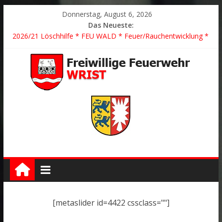
Donnerstag, August 6, 2026
Das Neueste:
2026/21 Löschhilfe * FEU WALD * Feuer/Rauchentwicklung *
Föhrden-Barl *
2026/24 * TH G Y * PKW überschlagen *
2026/23 TH K Y * Person in festsitzendem Aufzug *
2026/22 TH Y * VU * 1 Person klemmt * Hingstheide
Der schönste Einsatz des Jahres 2026
[metaslider id=4422 cssclass=""]