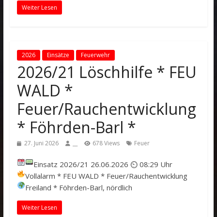
Weiter Lesen
2026
Einsätze
Feuerwehr
2026/21 Löschhilfe * FEU
WALD *
Feuer/Rauchentwicklung
* Föhrden-Barl *
27. Juni 2026
__
678 Views
Feuer
Einsatz 2026/21
26.06.2026 ⏲ 08:29 Uhr
Vollalarm
* FEU WALD * Feuer/Rauchentwicklung
Freiland *
Föhrden-Barl, nördlich
Weiter Lesen