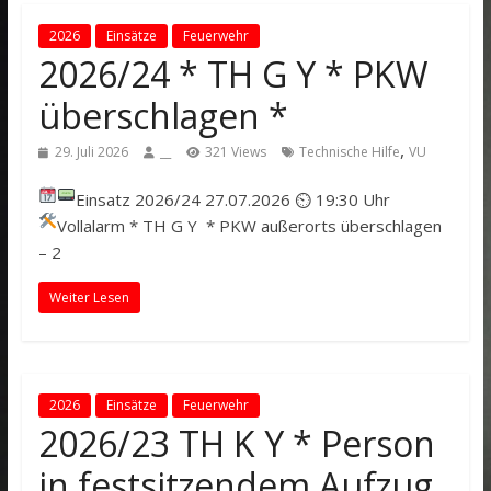
2026
Einsätze
Feuerwehr
2026/24 * TH G Y * PKW
überschlagen *
,
29. Juli 2026
__
321 Views
Technische Hilfe
VU
Einsatz 2026/24
27.07.2026 ⏲ 19:30 Uhr
Vollalarm
* TH G Y * PKW außerorts überschlagen
– 2
Weiter Lesen
2026
Einsätze
Feuerwehr
2026/23 TH K Y * Person
in festsitzendem Aufzug