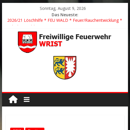
Sonntag, August 9, 2026
Das Neueste:
2026/21 Löschhilfe * FEU WALD * Feuer/Rauchentwicklung *
Föhrden-Barl *
2026/24 * TH G Y * PKW überschlagen *
2026/23 TH K Y * Person in festsitzendem Aufzug *
2026/22 TH Y * VU * 1 Person klemmt * Hingstheide
Der schönste Einsatz des Jahres 2026