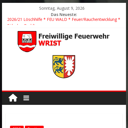
Sonntag, August 9, 2026
Das Neueste:
2026/21 Löschhilfe * FEU WALD * Feuer/Rauchentwicklung *
Föhrden-Barl *
2026/24 * TH G Y * PKW überschlagen *
2026/23 TH K Y * Person in festsitzendem Aufzug *
2026/22 TH Y * VU * 1 Person klemmt * Hingstheide
Der schönste Einsatz des Jahres 2026