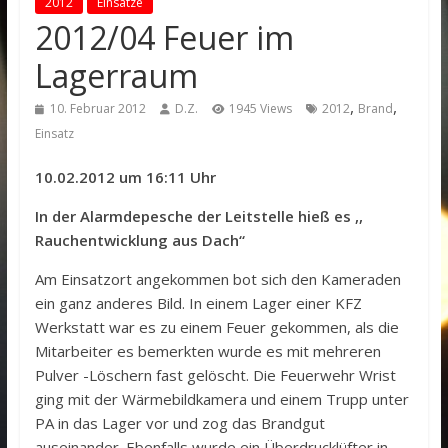
2012
Einsätze
2012/04 Feuer im
Lagerraum
,
,
10. Februar 2012
D.Z.
1945 Views
2012
Brand
Einsatz
10.02.2012 um 16:11 Uhr
In der Alarmdepesche der Leitstelle hieß es ,,
Rauchentwicklung aus Dach“
Am Einsatzort angekommen bot sich den Kameraden
ein ganz anderes Bild. In einem Lager einer KFZ
Werkstatt war es zu einem Feuer gekommen, als die
Mitarbeiter es bemerkten wurde es mit mehreren
Pulver -Löschern fast gelöscht. Die Feuerwehr Wrist
ging mit der Wärmebildkamera und einem Trupp unter
PA in das Lager vor und zog das Brandgut
auseinander. Ebenfalls wurde ein Überdrucklüfter in