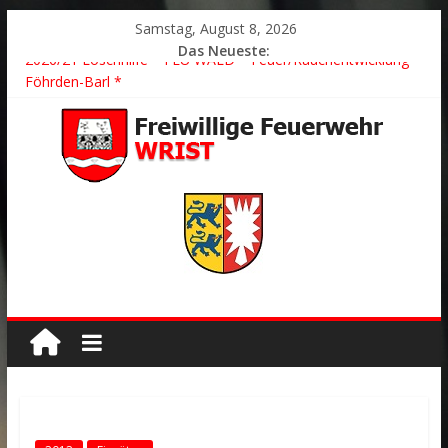
Samstag, August 8, 2026
Das Neueste:
2026/21 Löschhilfe * FEU WALD * Feuer/Rauchentwicklung *
Föhrden-Barl *
2026/24 * TH G Y * PKW überschlagen *
2026/23 TH K Y * Person in festsitzendem Aufzug *
2026/22 TH Y * VU * 1 Person klemmt * Hingstheide
Der schönste Einsatz des Jahres 2026