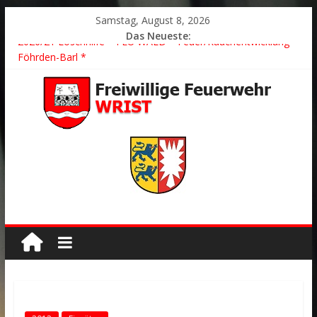
Samstag, August 8, 2026
Das Neueste:
2026/21 Löschhilfe * FEU WALD * Feuer/Rauchentwicklung *
Föhrden-Barl *
2026/24 * TH G Y * PKW überschlagen *
2026/23 TH K Y * Person in festsitzendem Aufzug *
2026/22 TH Y * VU * 1 Person klemmt * Hingstheide
Der schönste Einsatz des Jahres 2026