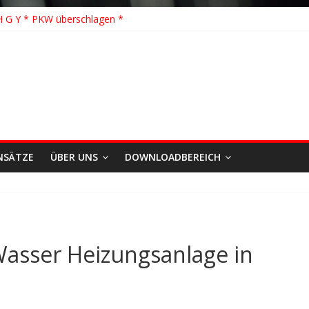
hhilfe * FEU WALD * Feuer/Rauchentwicklung * Föhrden-Barl *
H G Y * PKW überschlagen *
 Y * Person in festsitzendem Aufzug *
 * VU * 1 Person klemmt * Hingstheide
 Einsatz des Jahres 2026
NSÄTZE
ÜBER UNS
DOWNLOADBEREICH
Wasser Heizungsanlage in