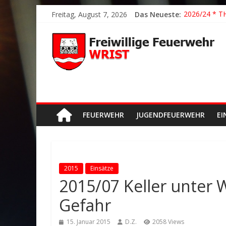
2026/21 Lösc
Freitag, August 7, 2026
Das Neueste:
2026/24 * T
2026/23 TH K
2026/22 TH Y
Der schönste
FEUERWEHR
JUGENDFEUERWEHR
EI
2015
Einsätze
2015/07 Keller unter 
Gefahr
15. Januar 2015
D.Z.
2058 Views