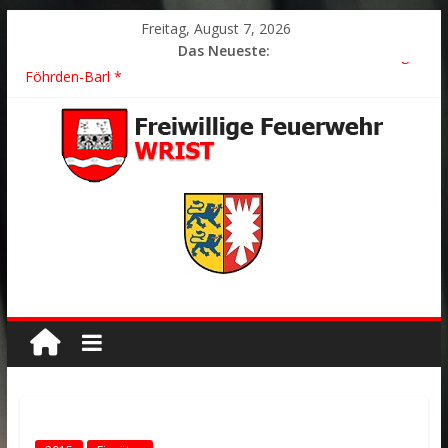
Freitag, August 7, 2026
Das Neueste:
2026/21 Löschhilfe * FEU WALD * Feuer/Rauchentwicklung *
Föhrden-Barl *
2026/24 * TH G Y * PKW überschlagen *
2026/23 TH K Y * Person in festsitzendem Aufzug *
2026/22 TH Y * VU * 1 Person klemmt * Hingstheide
Der schönste Einsatz des Jahres 2026