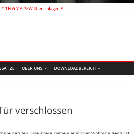
 Löschhilfe * FEU WALD * Feuer/Rauchentwicklung * Föhrden-Barl *
 * TH G Y * PKW überschlagen *
 TH K Y * Person in festsitzendem Aufzug *
 TH Y * VU * 1 Person klemmt * Hingstheide
önste Einsatz des Jahres 2026
NSÄTZE
ÜBER UNS
DOWNLOADBEREICH
 Tür verschlossen
traße gerufen. Eine ältere Dame war in ihrer Wohnung gestürzt