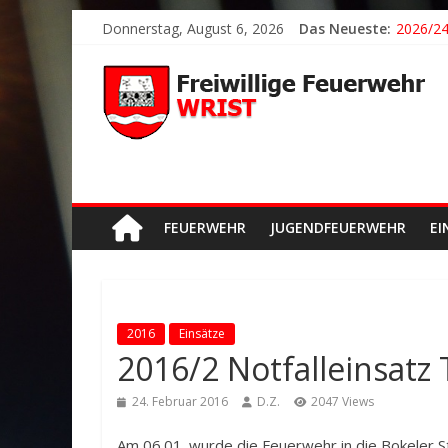
2026/21
Donnerstag, August 6, 2026
Das Neueste:
2026/24
2026/23
2026/22
Der sch
FEUERWEHR
JUGENDFEUERWEHR
EI
2016
Einsätze
2016/2 Notfalleinsatz
24. Februar 2016
D.Z.
2047 Views
Am 06.01. wurde die Feuerwehr in die Bokeler S