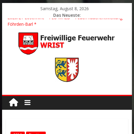
Samstag, August 8, 2026
Das Neueste:
2026/21 Löschhilfe * FEU WALD * Feuer/Rauchentwicklung *
Föhrden-Barl *
2026/24 * TH G Y * PKW überschlagen *
2026/23 TH K Y * Person in festsitzendem Aufzug *
2026/22 TH Y * VU * 1 Person klemmt * Hingstheide
Der schönste Einsatz des Jahres 2026