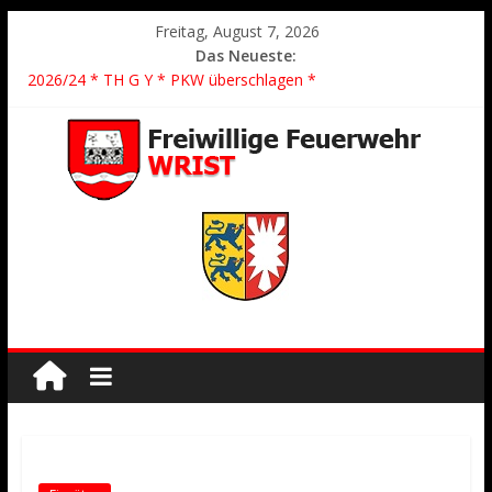
Freitag, August 7, 2026
Das Neueste:
2026/24 * TH G Y * PKW überschlagen *
2026/23 TH K Y * Person in festsitzendem Aufzug *
2026/22 TH Y * VU * 1 Person klemmt * Hingstheide
Der schönste Einsatz des Jahres 2026
2026/21 Löschhilfe * FEU WALD * Feuer/Rauchentwicklung *
Föhrden-Barl *