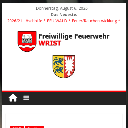
Donnerstag, August 6, 2026
Das Neueste:
2026/21 Löschhilfe * FEU WALD * Feuer/Rauchentwicklung *
Föhrden-Barl *
2026/24 * TH G Y * PKW überschlagen *
2026/23 TH K Y * Person in festsitzendem Aufzug *
2026/22 TH Y * VU * 1 Person klemmt * Hingstheide
Der schönste Einsatz des Jahres 2026