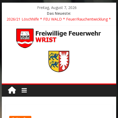
Freitag, August 7, 2026
Das Neueste:
2026/21 Löschhilfe * FEU WALD * Feuer/Rauchentwicklung *
Föhrden-Barl *
2026/24 * TH G Y * PKW überschlagen *
2026/23 TH K Y * Person in festsitzendem Aufzug *
2026/22 TH Y * VU * 1 Person klemmt * Hingstheide
Der schönste Einsatz des Jahres 2026