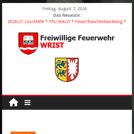
Freitag, August 7, 2026
Das Neueste:
2026/21 Löschhilfe * FEU WALD * Feuer/Rauchentwicklung *
Föhrden-Barl *
2026/24 * TH G Y * PKW überschlagen *
2026/23 TH K Y * Person in festsitzendem Aufzug *
2026/22 TH Y * VU * 1 Person klemmt * Hingstheide
Der schönste Einsatz des Jahres 2026