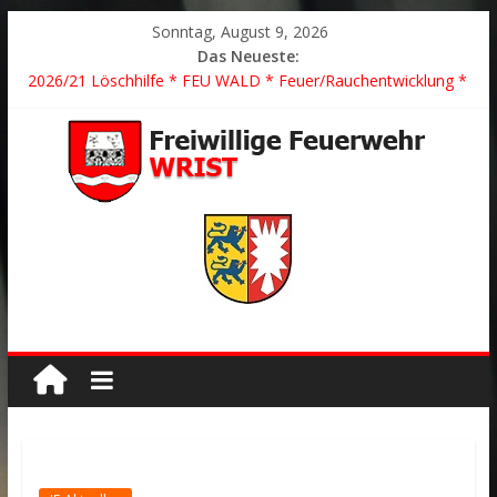
Sonntag, August 9, 2026
Das Neueste:
2026/21 Löschhilfe * FEU WALD * Feuer/Rauchentwicklung *
Föhrden-Barl *
2026/24 * TH G Y * PKW überschlagen *
2026/23 TH K Y * Person in festsitzendem Aufzug *
2026/22 TH Y * VU * 1 Person klemmt * Hingstheide
Der schönste Einsatz des Jahres 2026