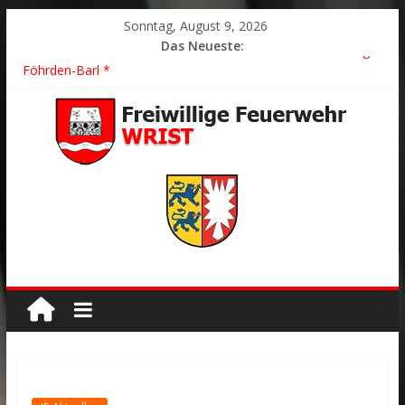
Sonntag, August 9, 2026
Das Neueste:
2026/21 Löschhilfe * FEU WALD * Feuer/Rauchentwicklung *
Föhrden-Barl *
2026/24 * TH G Y * PKW überschlagen *
2026/23 TH K Y * Person in festsitzendem Aufzug *
2026/22 TH Y * VU * 1 Person klemmt * Hingstheide
Der schönste Einsatz des Jahres 2026