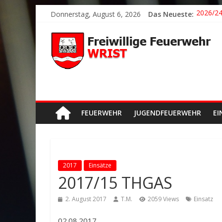
2026/21
Donnerstag, August 6, 2026
Das Neueste:
2026/24
2026/23
2026/22
Der sch
FEUERWEHR
JUGENDFEUERWEHR
EI
2017
Einsätze
2017/15 THGAS
2. August 2017
T.M.
2059 Views
Einsatz
02.08.2017