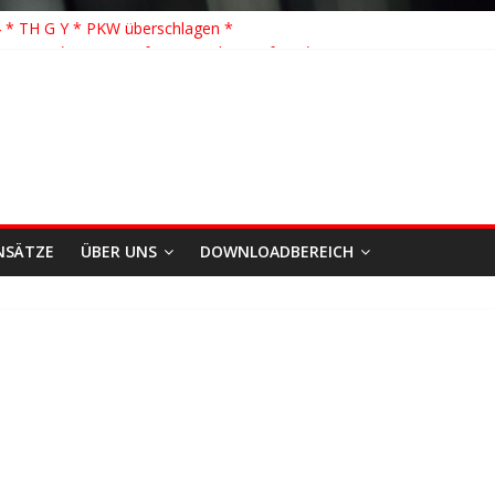
 Löschhilfe * FEU WALD * Feuer/Rauchentwicklung * Föhrden-Barl *
 * TH G Y * PKW überschlagen *
 TH K Y * Person in festsitzendem Aufzug *
 TH Y * VU * 1 Person klemmt * Hingstheide
önste Einsatz des Jahres 2026
NSÄTZE
ÜBER UNS
DOWNLOADBEREICH