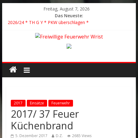
Freitag, August 7, 2026
Das Neueste:
2026/24 * TH G Y * PKW überschlagen *
2026/23 TH K Y * Person in festsitzendem Aufzug *
2026/22 TH Y * VU * 1 Person klemmt * Hingstheide
Der schönste Einsatz des Jahres 2026
2026/21 Löschhilfe * FEU WALD * Feuer/Rauchentwicklung *
Föhrden-Barl *
2017
Einsätze
Feuerwehr
2017/ 37 Feuer
Küchenbrand
5. Dezember 2017
D.Z.
2685 Views