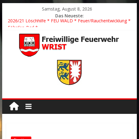
Samstag, August 8, 2026
Das Neueste:
2026/21 Löschhilfe * FEU WALD * Feuer/Rauchentwicklung *
Föhrden-Barl *
2026/24 * TH G Y * PKW überschlagen *
2026/23 TH K Y * Person in festsitzendem Aufzug *
2026/22 TH Y * VU * 1 Person klemmt * Hingstheide
Der schönste Einsatz des Jahres 2026