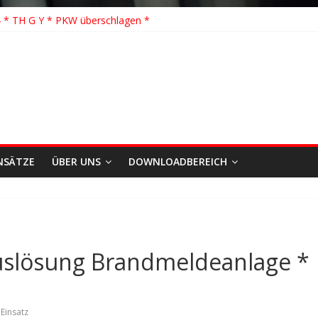
 Löschhilfe * FEU WALD * Feuer/Rauchentwicklung * Föhrden-Barl *
 * TH G Y * PKW überschlagen *
 TH K Y * Person in festsitzendem Aufzug *
 TH Y * VU * 1 Person klemmt * Hingstheide
önste Einsatz des Jahres 2026
NSÄTZE
ÜBER UNS
DOWNLOADBEREICH
uslösung Brandmeldeanlage *
,
Einsatz