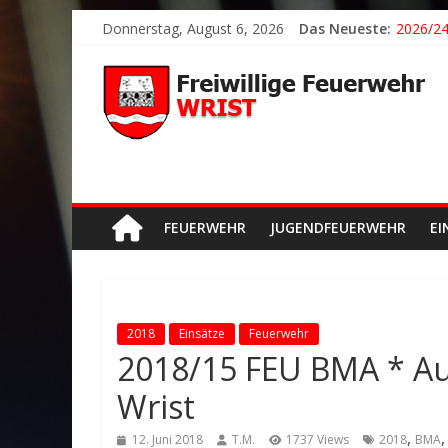
2026/21
Donnerstag, August 6, 2026
Das Neueste:
2026/24
2026/23
2026/22
Der sch
FEUERWEHR
JUGENDFEUERWEHR
EI
2018
Einsätze
Feuerwehr
2018/15 FEU BMA * A
Wrist
,
12. Juni 2018
T.M.
1737 Views
2018
BMA