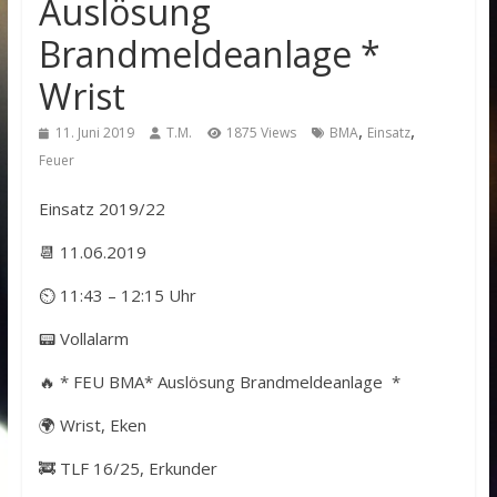
Auslösung
Brandmeldeanlage *
Wrist
,
,
11. Juni 2019
T.M.
1875 Views
BMA
Einsatz
Feuer
Einsatz 2019/22
📆 11.06.2019
⏲ 11:43 – 12:15 Uhr
📟 Vollalarm
🔥 * FEU BMA* Auslösung Brandmeldeanlage *
🌍 Wrist, Eken
🚒 TLF 16/25, Erkunder