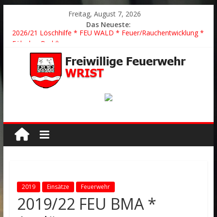
Freitag, August 7, 2026
Das Neueste:
2026/21 Löschhilfe * FEU WALD * Feuer/Rauchentwicklung *
Föhrden-Barl *
2026/24 * TH G Y * PKW überschlagen *
2026/23 TH K Y * Person in festsitzendem Aufzug *
2026/22 TH Y * VU * 1 Person klemmt * Hingstheide
Der schönste Einsatz des Jahres 2026
2019
Einsätze
Feuerwehr
2019/22 FEU BMA *