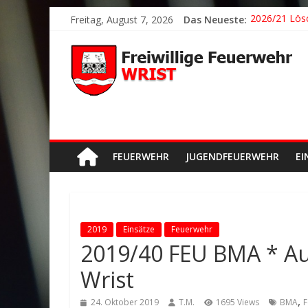
Freitag, August 7, 2026
Das Neueste:
2026/21 Lösc
2026/24 * T
2026/23 TH K
2026/22 TH Y
Der schönste
FEUERWEHR
JUGENDFEUERWEHR
EI
2019
Einsätze
Feuerwehr
2019/40 FEU BMA * A
Wrist
,
24. Oktober 2019
T.M.
1695 Views
BMA
F