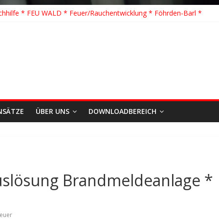
hhilfe * FEU WALD * Feuer/Rauchentwicklung * Föhrden-Barl *
H G Y * PKW überschlagen *
 Y * Person in festsitzendem Aufzug *
 * VU * 1 Person klemmt * Hingstheide
 Einsatz des Jahres 2026
NSÄTZE
ÜBER UNS
DOWNLOADBEREICH
uslösung Brandmeldeanlage *
euer