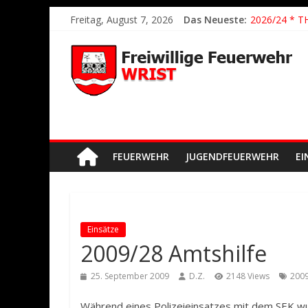
2026/21 Lösc
Freitag, August 7, 2026
Das Neueste:
2026/24 * T
2026/23 TH K
2026/22 TH Y
Der schönste
FEUERWEHR
JUGENDFEUERWEHR
EI
Einsätze
2009/28 Amtshilfe
25. September 2009
D.Z.
2148 Views
200
Während eines Polizeieinsatzes mit dem SEK wu