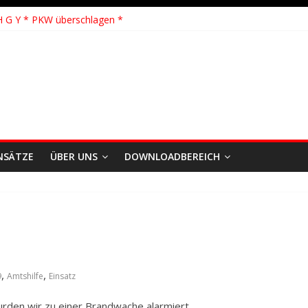
hhilfe * FEU WALD * Feuer/Rauchentwicklung * Föhrden-Barl *
H G Y * PKW überschlagen *
 Y * Person in festsitzendem Aufzug *
 * VU * 1 Person klemmt * Hingstheide
 Einsatz des Jahres 2026
NSÄTZE
ÜBER UNS
DOWNLOADBEREICH
,
,
9
Amtshilfe
Einsatz
rden wir zu einer Brandwache alarmiert.