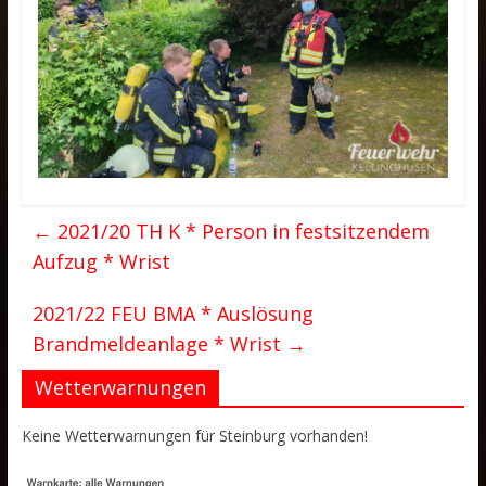
←
2021/20 TH K * Person in festsitzendem
Aufzug * Wrist
2021/22 FEU BMA * Auslösung
Brandmeldeanlage * Wrist
→
Wetterwarnungen
Keine Wetterwarnungen für Steinburg vorhanden!