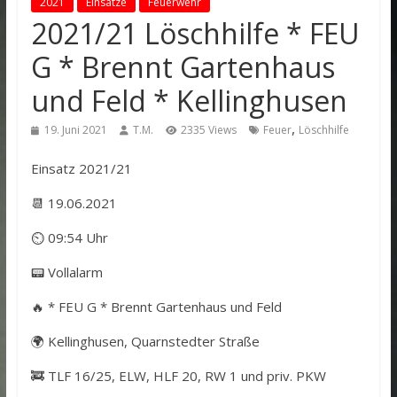
2021
Einsätze
Feuerwehr
2021/21 Löschhilfe * FEU
G * Brennt Gartenhaus
und Feld * Kellinghusen
,
19. Juni 2021
T.M.
2335 Views
Feuer
Löschhilfe
Einsatz 2021/21
📆 19.06.2021
⏲ 09:54 Uhr
📟 Vollalarm
🔥 * FEU G * Brennt Gartenhaus und Feld
🌍 Kellinghusen, Quarnstedter Straße
🚒 TLF 16/25, ELW, HLF 20, RW 1 und priv. PKW