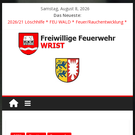
Samstag, August 8, 2026
Das Neueste:
2026/21 Löschhilfe * FEU WALD * Feuer/Rauchentwicklung *
Föhrden-Barl *
2026/24 * TH G Y * PKW überschlagen *
2026/23 TH K Y * Person in festsitzendem Aufzug *
2026/22 TH Y * VU * 1 Person klemmt * Hingstheide
Der schönste Einsatz des Jahres 2026