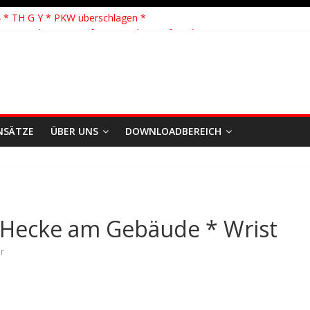
 Löschhilfe * FEU WALD * Feuer/Rauchentwicklung * Föhrden-Barl *
 * TH G Y * PKW überschlagen *
 TH K Y * Person in festsitzendem Aufzug *
 TH Y * VU * 1 Person klemmt * Hingstheide
önste Einsatz des Jahres 2026
NSÄTZE
ÜBER UNS
DOWNLOADBEREICH
 Hecke am Gebäude * Wrist
r