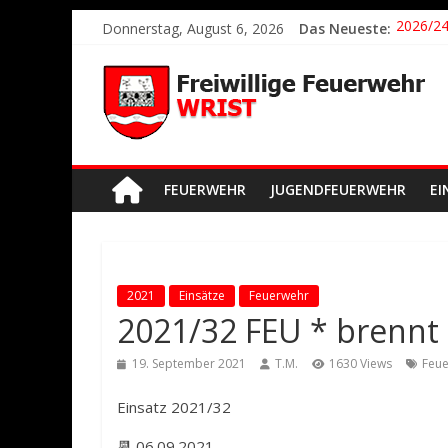
2026/21
Donnerstag, August 6, 2026
Das Neueste:
2026/24
2026/23
2026/22
Der sch
FEUERWEHR
JUGENDFEUERWEHR
EI
2021
Einsätze
Feuerwehr
2021/32 FEU * brennt
19. September 2021
T.M.
1630 Views
Feue
Einsatz 2021/32
📆 06.09.2021