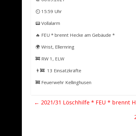
⏲ 15:59 Uhr
📟 Vollalarm
🔥 FEU * brennt Hecke am Gebäude *
🌍 Wrist, Ellernring
🚒 RW 1, ELW
👨‍🚒 13 Einsatzkräfte
🚒 Feuerwehr Kellinghusen
←
2021/31 Löschhilfe * FEU * brennt 