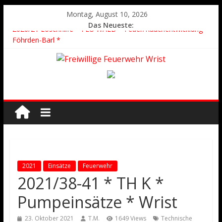
Montag, August 10, 2026
Das Neueste:
2026/21 Löschhilfe * FEU WALD * Feuer/Rauchentwicklung *
Föhrden-Barl *
2026/24 * TH G Y * PKW überschlagen *
2026/23 TH K Y * Person in festsitzendem Aufzug *
2026/22 TH Y * VU * 1 Person klemmt * Hingstheide
Der schönste Einsatz des Jahres 2026
2021
Einsätze
Feuerwehr
2021/38-41 * TH K *
Pumpeinsätze * Wrist
23. Oktober 2021
T.M.
1649 Views
Technische