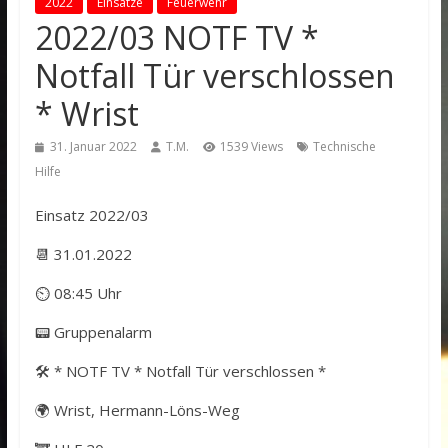
2022
Einsätze
Feuerwehr
2022/03 NOTF TV *
Notfall Tür verschlossen
* Wrist
31. Januar 2022
T.M.
1539 Views
Technische
Hilfe
Einsatz 2022/03
📆 31.01.2022
⏲ 08:45 Uhr
📟 Gruppenalarm
🛠️ * NOTF TV * Notfall Tür verschlossen *
🌍 Wrist, Hermann-Löns-Weg