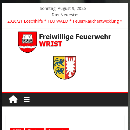
Sonntag, August 9, 2026
Das Neueste:
2026/21 Löschhilfe * FEU WALD * Feuer/Rauchentwicklung *
Föhrden-Barl *
2026/24 * TH G Y * PKW überschlagen *
2026/23 TH K Y * Person in festsitzendem Aufzug *
2026/22 TH Y * VU * 1 Person klemmt * Hingstheide
Der schönste Einsatz des Jahres 2026