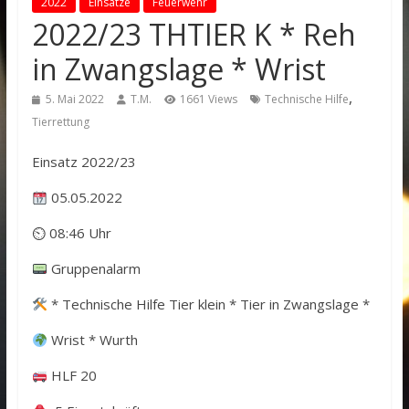
2022
Einsätze
Feuerwehr
2022/23 THTIER K * Reh
in Zwangslage * Wrist
,
5. Mai 2022
T.M.
1661 Views
Technische Hilfe
Tierrettung
Einsatz 2022/23
05.05.2022
⏲ 08:46 Uhr
Gruppenalarm
* Technische Hilfe Tier klein * Tier in Zwangslage *
Wrist * Wurth
HLF 20