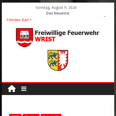
Sonntag, August 9, 2026
Das Neueste:
2026/21 Löschhilfe * FEU WALD * Feuer/Rauchentwicklung *
Föhrden-Barl *
2026/24 * TH G Y * PKW überschlagen *
2026/23 TH K Y * Person in festsitzendem Aufzug *
2026/22 TH Y * VU * 1 Person klemmt * Hingstheide
Der schönste Einsatz des Jahres 2026