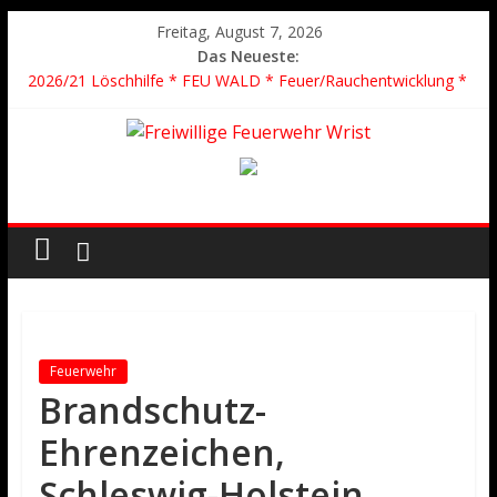
Freitag, August 7, 2026
Das Neueste:
2026/21 Löschhilfe * FEU WALD * Feuer/Rauchentwicklung *
Föhrden-Barl *
2026/24 * TH G Y * PKW überschlagen *
2026/23 TH K Y * Person in festsitzendem Aufzug *
2026/22 TH Y * VU * 1 Person klemmt * Hingstheide
Der schönste Einsatz des Jahres 2026
Feuerwehr
Brandschutz-
Ehrenzeichen,
Schleswig-Holstein,