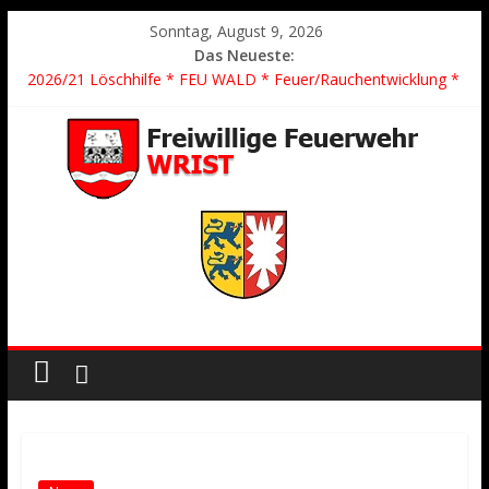
Sonntag, August 9, 2026
Das Neueste:
2026/21 Löschhilfe * FEU WALD * Feuer/Rauchentwicklung *
Föhrden-Barl *
2026/24 * TH G Y * PKW überschlagen *
2026/23 TH K Y * Person in festsitzendem Aufzug *
2026/22 TH Y * VU * 1 Person klemmt * Hingstheide
Der schönste Einsatz des Jahres 2026