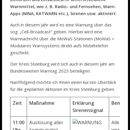
Warnmittel, wie z. B. Radio- und Fernsehen, Warn-
Apps (NINA, KATWARN etc.), Sirenen usw. aktiviert.
Auch in diesem Jahr wird es eine Warnung über das
sog. „Cell-Broadcast“ geben. Hierbei wird eine
Warnnachricht über die MoWaS-Stationen (MoWaS =
Modulares Warnsystem) direkt aufs Mobiltelefon
geschickt.
Der Kreis Steinburg wird sich auch in diesem Jahr am
Bundesweiten Warntag 2023 beteiligen.
Nachfolgend möchte ich Ihnen einen kurzen Überblick
für die geplanten Aktionen im Kreis Steinburg geben.
Zeit
Maßnahme
Erklärung
Bemerk
Sirenensignal
11:00
Auslösung aller
Alle Sir
Uhr
kommunalen
werden d