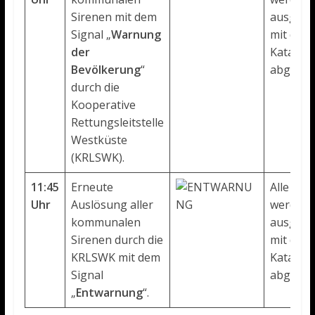
Sirenen mit dem
ausgelös
Signal „
Warnung
mit den 
der
Katastr
Bevölkerung
“
abgesti
durch die
Kooperative
Rettungsleitstelle
Westküste
(KRLSWK).
11:45
Erneute
Alle Sir
Uhr
Auslösung aller
werden d
kommunalen
ausgelös
Sirenen durch die
mit den 
KRLSWK mit dem
Katastr
Signal
abgesti
„
Entwarnung
“.