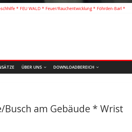
schhilfe * FEU WALD * Feuer/Rauchentwicklung * Föhrden-Barl *
TH G Y * PKW überschlagen *
 K Y * Person in festsitzendem Aufzug *
 Y * VU * 1 Person klemmt * Hingstheide
te Einsatz des Jahres 2026
NSÄTZE
ÜBER UNS
DOWNLOADBEREICH
e/Busch am Gebäude * Wrist