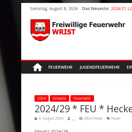
Samstag, August 8, 2026
Das Neueste:
2026/21 Lö
2026/24 * 
2026/23 TH
2026/22 TH
Der schöns
FEUERWEHR
JUGENDFEUERWEHR
EI
2024
Einsätze
Feuerwehr
2024/29 * FEU * Heck
6. August 2024
__
2824 Views
Feuer
Einsatz 2024/29