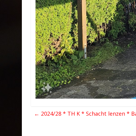
←
2024/28 * TH K * Schacht lenzen * B