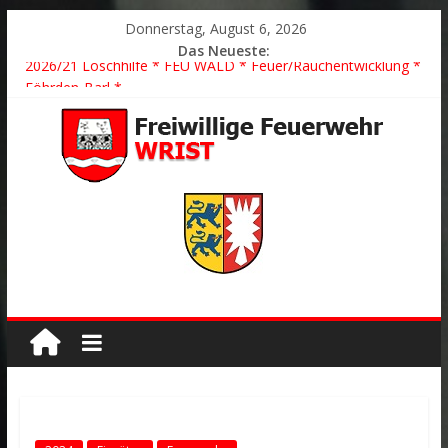
Donnerstag, August 6, 2026
Das Neueste:
2026/21 Löschhilfe * FEU WALD * Feuer/Rauchentwicklung *
Föhrden-Barl *
2026/24 * TH G Y * PKW überschlagen *
2026/23 TH K Y * Person in festsitzendem Aufzug *
2026/22 TH Y * VU * 1 Person klemmt * Hingstheide
Der schönste Einsatz des Jahres 2026