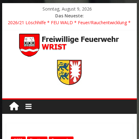
Sonntag, August 9, 2026
Das Neueste:
2026/21 Löschhilfe * FEU WALD * Feuer/Rauchentwicklung *
Föhrden-Barl *
2026/24 * TH G Y * PKW überschlagen *
2026/23 TH K Y * Person in festsitzendem Aufzug *
2026/22 TH Y * VU * 1 Person klemmt * Hingstheide
Der schönste Einsatz des Jahres 2026