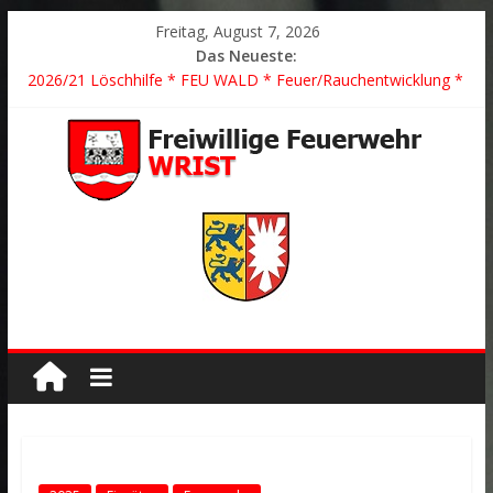
Freitag, August 7, 2026
Das Neueste:
2026/21 Löschhilfe * FEU WALD * Feuer/Rauchentwicklung *
Föhrden-Barl *
2026/24 * TH G Y * PKW überschlagen *
2026/23 TH K Y * Person in festsitzendem Aufzug *
2026/22 TH Y * VU * 1 Person klemmt * Hingstheide
Der schönste Einsatz des Jahres 2026