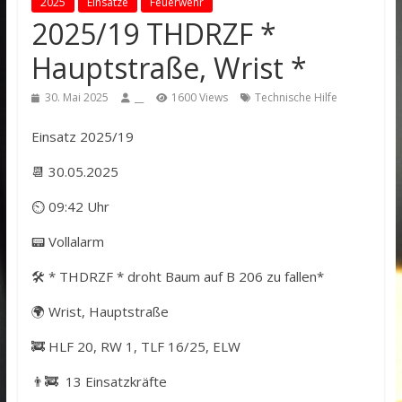
2025
Einsätze
Feuerwehr
2025/19 THDRZF *
Hauptstraße, Wrist *
30. Mai 2025
__
1600 Views
Technische Hilfe
Einsatz 2025/19
📆 30.05.2025
⏲ 09:42 Uhr
📟 Vollalarm
🛠️ * THDRZF * droht Baum auf B 206 zu fallen*
🌍 Wrist, Hauptstraße
🚒 HLF 20, RW 1, TLF 16/25, ELW
👨‍🚒 13 Einsatzkräfte