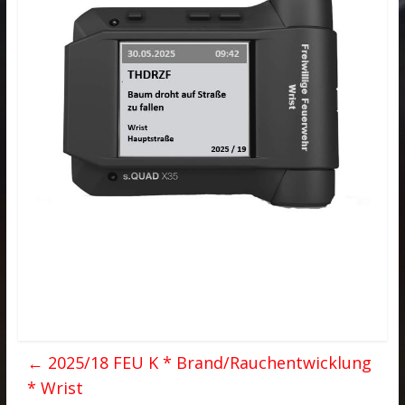
←
2025/18 FEU K * Brand/Rauchentwicklung
* Wrist