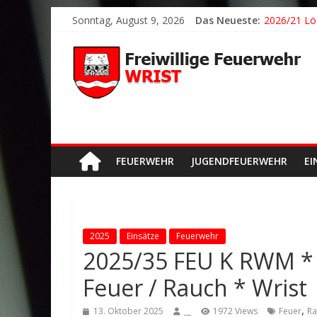
Sonntag, August 9, 2026
Das Neueste:
2026/21 Lö
2026/24 * 
2026/23 TH
2026/22 TH
Der schönst
FEUERWEHR
JUGENDFEUERWEHR
EI
2025
Einsätze
Feuerwehr
2025/35 FEU K RWM *
Feuer / Rauch * Wrist
,
13. Oktober 2025
__
1972 Views
Feuer
Ra