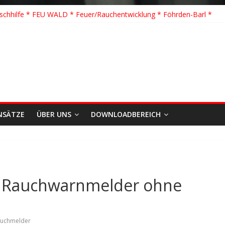
schhilfe * FEU WALD * Feuer/Rauchentwicklung * Föhrden-Barl *
TH G Y * PKW überschlagen *
 K Y * Person in festsitzendem Aufzug *
 Y * VU * 1 Person klemmt * Hingstheide
e Einsatz des Jahres 2026
NSÄTZE
ÜBER UNS
DOWNLOADBEREICH
 Rauchwarnmelder ohne
uchmelder