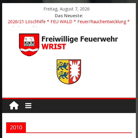
Freitag, August 7, 2026
Das Neueste:
2026/21 Löschhilfe * FEU WALD * Feuer/Rauchentwicklung *
Föhrden-Barl *
2026/24 * TH G Y * PKW überschlagen *
2026/23 TH K Y * Person in festsitzendem Aufzug *
2026/22 TH Y * VU * 1 Person klemmt * Hingstheide
Der schönste Einsatz des Jahres 2026
2010