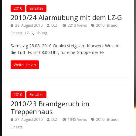
2010
Einsätze
2010/24 Alarmübung mit dem LZ-G
,
,
28. August 2010
D.Z.
2213 Views
2010
Brand
,
,
Einsatz
LZ-G
Übung
Samstag 28.08. 2010 Qualm steigt am Klärwerk Wrist in
die Luft. Es ist 08:00 Uhr, für eine Gruppe der FF
Weiter Lesen
2010
Einsätze
2010/23 Brandgeruch im
Treppenhaus
,
,
27. August 2010
D.Z.
1945 Views
2010
Brand
Einsatz