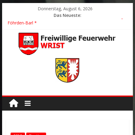
Donnerstag, August 6, 2026
Das Neueste:
2026/21 Löschhilfe * FEU WALD * Feuer/Rauchentwicklung *
Föhrden-Barl *
2026/24 * TH G Y * PKW überschlagen *
2026/23 TH K Y * Person in festsitzendem Aufzug *
2026/22 TH Y * VU * 1 Person klemmt * Hingstheide
Der schönste Einsatz des Jahres 2026