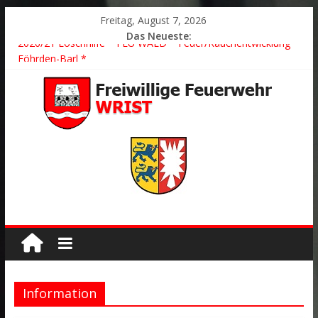
Freitag, August 7, 2026
Das Neueste:
2026/21 Löschhilfe * FEU WALD * Feuer/Rauchentwicklung *
Föhrden-Barl *
2026/24 * TH G Y * PKW überschlagen *
2026/23 TH K Y * Person in festsitzendem Aufzug *
2026/22 TH Y * VU * 1 Person klemmt * Hingstheide
Der schönste Einsatz des Jahres 2026
Information