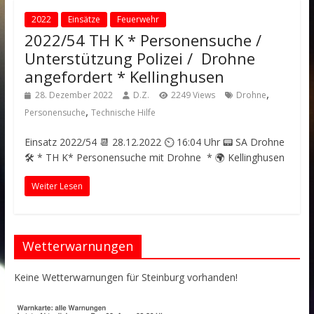
2022
Einsätze
Feuerwehr
2022/54 TH K * Personensuche /
Unterstützung Polizei / Drohne
angefordert * Kellinghusen
,
28. Dezember 2022
D.Z.
2249 Views
Drohne
,
Personensuche
Technische Hilfe
Einsatz 2022/54 📆 28.12.2022 ⏲ 16:04 Uhr 📟 SA Drohne
🛠️ * TH K* Personensuche mit Drohne * 🌍 Kellinghusen
Weiter Lesen
Wetterwarnungen
Keine Wetterwarnungen für Steinburg vorhanden!