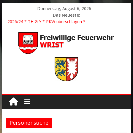
Donnerstag, August 6, 2026
Das Neueste:
2026/21 Löschhilfe * FEU WALD * Feuer/Rauchentwicklung *
Föhrden-Barl *
2026/24 * TH G Y * PKW überschlagen *
2026/23 TH K Y * Person in festsitzendem Aufzug *
2026/22 TH Y * VU * 1 Person klemmt * Hingstheide
Der schönste Einsatz des Jahres 2026
Personensuche