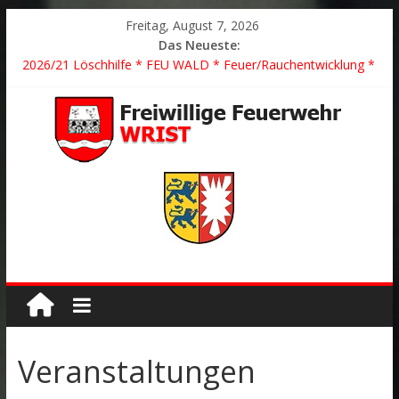
Freitag, August 7, 2026
Das Neueste:
2026/21 Löschhilfe * FEU WALD * Feuer/Rauchentwicklung *
Föhrden-Barl *
2026/24 * TH G Y * PKW überschlagen *
2026/23 TH K Y * Person in festsitzendem Aufzug *
2026/22 TH Y * VU * 1 Person klemmt * Hingstheide
Der schönste Einsatz des Jahres 2026
Veranstaltungen