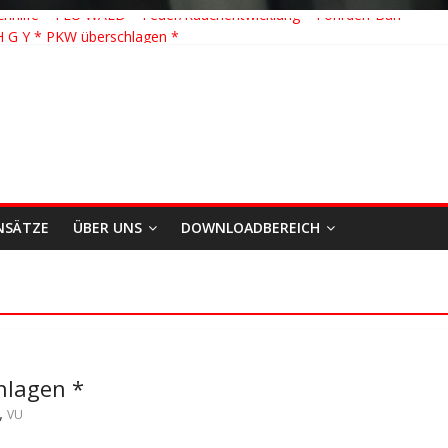
hhilfe * FEU WALD * Feuer/Rauchentwicklung * Föhrden-Barl *
H G Y * PKW überschlagen *
 Y * Person in festsitzendem Aufzug *
 * VU * 1 Person klemmt * Hingstheide
 Einsatz des Jahres 2026
NSÄTZE
ÜBER UNS
DOWNLOADBEREICH
hlagen *
,
VU