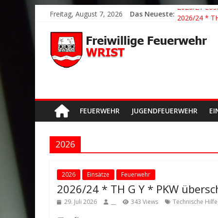
Freitag, August 7, 2026
Das Neueste:
2026/21 Lösc
2026/24 * T
2026/23 TH K
2026/22 TH Y
Der schönste
FEUERWEHR
JUGENDFEUERWEHR
EI
2026
2026
Einsätze
Feuerwehr
2026/24 * TH G Y * PKW übersc
29. Juli 2026
__
343 Views
Technische Hilfe