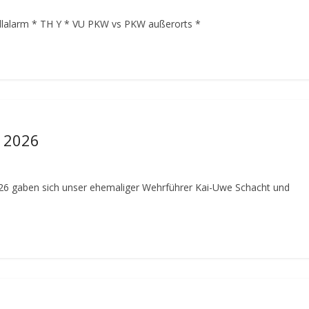
llalarm
* TH Y * VU PKW vs PKW außerorts *
s 2026
26 gaben sich unser ehemaliger Wehrführer Kai-Uwe Schacht und