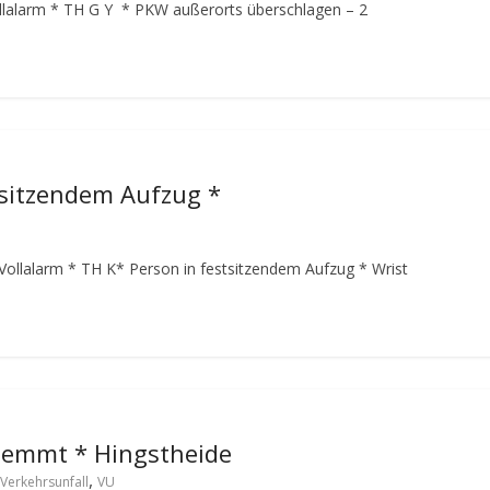
llalarm
* TH G Y * PKW außerorts überschlagen – 2
tsitzendem Aufzug *
Vollalarm
* TH K* Person in festsitzendem Aufzug *
Wrist
klemmt * Hingstheide
,
Verkehrsunfall
VU