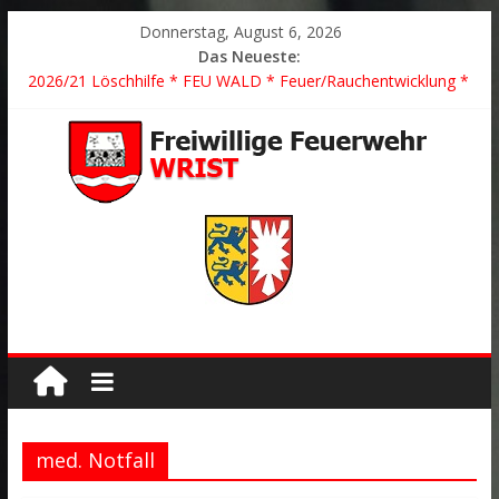
Donnerstag, August 6, 2026
Das Neueste:
2026/21 Löschhilfe * FEU WALD * Feuer/Rauchentwicklung *
Föhrden-Barl *
2026/24 * TH G Y * PKW überschlagen *
2026/23 TH K Y * Person in festsitzendem Aufzug *
2026/22 TH Y * VU * 1 Person klemmt * Hingstheide
Der schönste Einsatz des Jahres 2026
med. Notfall