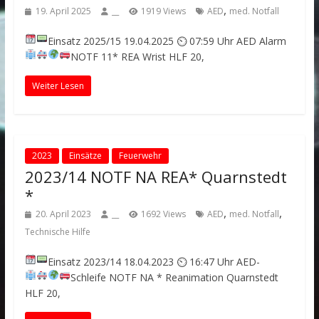
,
19. April 2025
__
1919 Views
AED
med. Notfall
Einsatz 2025/15
19.04.2025 ⏲ 07:59 Uhr
AED Alarm
NOTF 11* REA
Wrist
HLF 20,
Weiter Lesen
2023
Einsätze
Feuerwehr
2023/14 NOTF NA REA* Quarnstedt
*
,
,
20. April 2023
__
1692 Views
AED
med. Notfall
Technische Hilfe
Einsatz 2023/14
18.04.2023 ⏲ 16:47 Uhr
AED-
Schleife
NOTF NA * Reanimation
Quarnstedt
HLF 20,