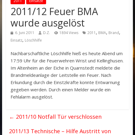
2011
Einsätze
2011/12 Feuer BMA
wurde ausgelöst
,
,
,
6. Juni 2011
D.Z.
1894 Views
2011
BMA
Brand
,
Einsatz
Löschhilfe
Nachbarschaftliche Löschhilfe hieß es heute Abend um
17:59 Uhr für die Feuerwehren Wrist und Kellinghusen.
Im Altenheim an der Eiche in Quarnstedt meldete die
Brandmeldeanlage der Leitstelle ein Feuer. Nach
Erkundung durch die Einstzkräfte konnte Entwarnung
gegeben werden. Durch einen Melder wurde ein
Fehlalarm ausgelöst.
←
2011/10 Notfall Tür verschlossen
2011/13 Technische – Hilfe Austritt von