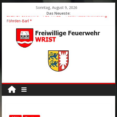
Sonntag, August 9, 2026
Das Neueste:
2026/21 Löschhilfe * FEU WALD * Feuer/Rauchentwicklung *
Föhrden-Barl *
2026/24 * TH G Y * PKW überschlagen *
2026/23 TH K Y * Person in festsitzendem Aufzug *
2026/22 TH Y * VU * 1 Person klemmt * Hingstheide
Der schönste Einsatz des Jahres 2026