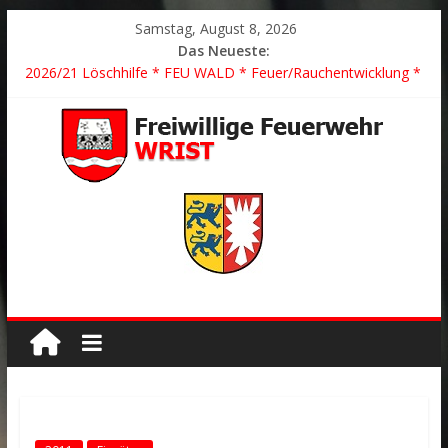
Samstag, August 8, 2026
Das Neueste:
2026/21 Löschhilfe * FEU WALD * Feuer/Rauchentwicklung *
Föhrden-Barl *
2026/24 * TH G Y * PKW überschlagen *
2026/23 TH K Y * Person in festsitzendem Aufzug *
2026/22 TH Y * VU * 1 Person klemmt * Hingstheide
Der schönste Einsatz des Jahres 2026