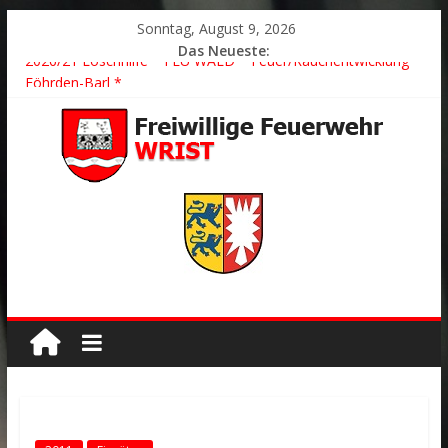
Sonntag, August 9, 2026
Das Neueste:
2026/21 Löschhilfe * FEU WALD * Feuer/Rauchentwicklung *
Föhrden-Barl *
2026/24 * TH G Y * PKW überschlagen *
2026/23 TH K Y * Person in festsitzendem Aufzug *
2026/22 TH Y * VU * 1 Person klemmt * Hingstheide
Der schönste Einsatz des Jahres 2026