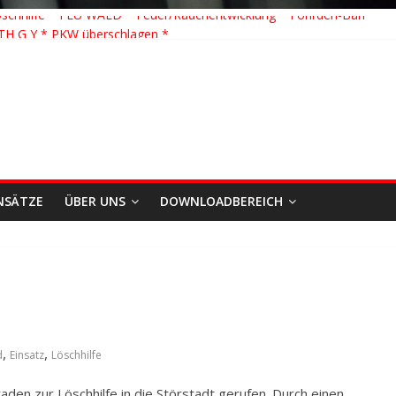
schhilfe * FEU WALD * Feuer/Rauchentwicklung * Föhrden-Barl *
TH G Y * PKW überschlagen *
 K Y * Person in festsitzendem Aufzug *
 Y * VU * 1 Person klemmt * Hingstheide
te Einsatz des Jahres 2026
NSÄTZE
ÜBER UNS
DOWNLOADBEREICH
,
,
d
Einsatz
Löschhilfe
en zur Löschhilfe in die Störstadt gerufen. Durch einen