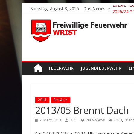
Samstag, August 8, 2026
Das Neueste:
2026/21 Lö
2026/24 * 
2026/23 TH
2026/22 TH
Der schöns
FEUERWEHR
JUGENDFEUERWEHR
EI
2013
Einsätze
2013/05 Brennt Dach
,
7. März 2013
D.Z.
2009 Views
2013
Bran
Am 07.03.2013 um 06:16 Uhr wurden die Kamerad