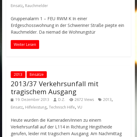
,
Einsatz
Rauchmelder
Gruppenalarm 1 – FEU RWM K In einer
Erdgeschosswohnung in der Schweriner Straße piepte ein
Rauchmelder. Da niemad die Wohnungstür
Weiter Lesen
2013
Einsätze
2013/37 Verkehrsunfall mit
tragischem Ausgang
,
19. Dezember 2013
D.Z.
2672 Views
2013
,
,
,
Einsatz
Hilfeleistung
Technisch Hilfe
VU
Heute wurden die Kameraden/innen zu einem
Verkehrsunfall auf der L114 in Richtung Hingstheide
gerufen, leider mit tragischem Ausgang. Am Nachmittag