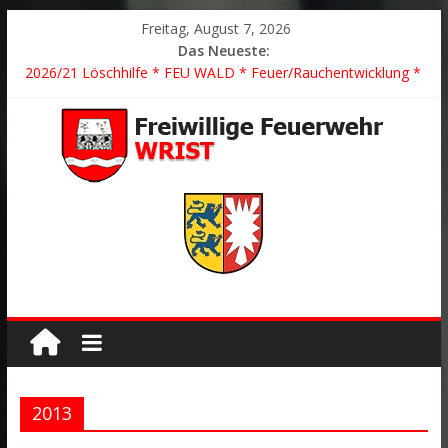
Freitag, August 7, 2026
Das Neueste:
2026/21 Löschhilfe * FEU WALD * Feuer/Rauchentwicklung *
Föhrden-Barl *
2026/24 * TH G Y * PKW überschlagen *
2026/23 TH K Y * Person in festsitzendem Aufzug *
2026/22 TH Y * VU * 1 Person klemmt * Hingstheide
Der schönste Einsatz des Jahres 2026
2013