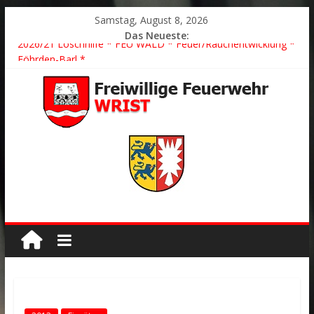
Samstag, August 8, 2026
Das Neueste:
2026/21 Löschhilfe * FEU WALD * Feuer/Rauchentwicklung *
Föhrden-Barl *
2026/24 * TH G Y * PKW überschlagen *
2026/23 TH K Y * Person in festsitzendem Aufzug *
2026/22 TH Y * VU * 1 Person klemmt * Hingstheide
Der schönste Einsatz des Jahres 2026