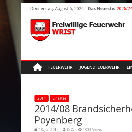
2026/21
Donnerstag, August 6, 2026
Das Neueste:
2026/24
2026/23
2026/22
Der sch
FEUERWEHR
JUGENDFEUERWEHR
EI
2014
Einsätze
2014/08 Brandsicherhe
Poyenberg
13. Juli 2014
D.Z.
1982 Views