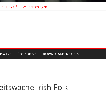
 Löschhilfe * FEU WALD * Feuer/Rauchentwicklung * Föhrden-Barl *
 * TH G Y * PKW überschlagen *
 TH K Y * Person in festsitzendem Aufzug *
 TH Y * VU * 1 Person klemmt * Hingstheide
önste Einsatz des Jahres 2026
NSÄTZE
ÜBER UNS
DOWNLOADBEREICH
itswache Irish-Folk